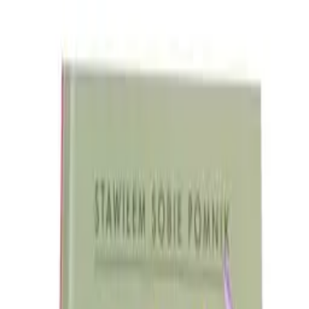
RybieUdko.pl
Strona główna
Kolekcjonerskie
Blog
Oceń sklep
O
mnie
Regulamin
Kontakt
Koszyk
Koszyk
Kategorie
DC Comics
+
Marvel
+
Manga
+
Komiksy polskie
+
Komiksy europejskie
+
Star Wars
Kaczor Donald
+
Fantastyka
+
Humor
+
Spawn
Wydawnictwa
Egmont
TM-Semic
Sport i Turystyka